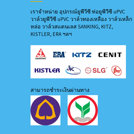
เราจำหน่าย อุปกรณ์ยูพีวีซี ท่อยูพีวีซี uPVC
วาล์วยูพีวีซี uPVC วาล์วทองเหลือง วาล์วเหล็ก
หล่อ วาล์วสแตนเลส SANKING, KITZ,
KISTLER, ERA ฯลฯ
สามารถชำระเงินผ่านทาง