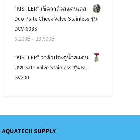
“KISTLER” เช็ควาล์วสแตนเลส
415฿
Duo Plate Check Valve Stainless รุ่น
through
DCV-603S
3,085฿
Price
6,200
฿
–
19,500
฿
range:
“KISTLER” วาล์วประตูน้ำสแตน
6,200฿
เลส Gate Valve Stainless รุ่น KL-
through
GV200
19,500฿
AQUATECH SUPPLY