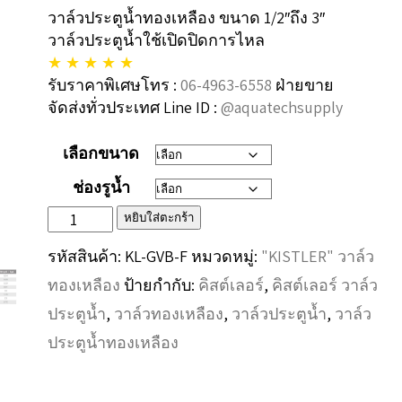
วาล์วประตูน้ำทองเหลือง ขนาด 1/2″ถึง 3″
220฿
วาล์วประตูน้ำใช้เปิดปิดการไหล
through
★ ★ ★ ★ ★
3,700฿
รับราคาพิเศษโทร :
06-4963-6558
ฝ่ายขาย
จัดส่งทั่วประเทศ Line ID :
@aquatechsupply
เลือกขนาด
ช่องรูน้ำ
จำนวน
หยิบใส่ตะกร้า
“KISTLER”
รหัสสินค้า:
KL-GVB-F
หมวดหมู่:
"KISTLER" วาล์ว
วาล์ว
ทองเหลือง
ป้ายกำกับ:
คิสต์เลอร์
,
คิสต์เลอร์ วาล์ว
ประตู
ประตูน้ำ
,
วาล์วทองเหลือง
,
วาล์วประตูน้ำ
,
วาล์ว
น้ำ
ประตูน้ำทองเหลือง
ทอง
เหลือง