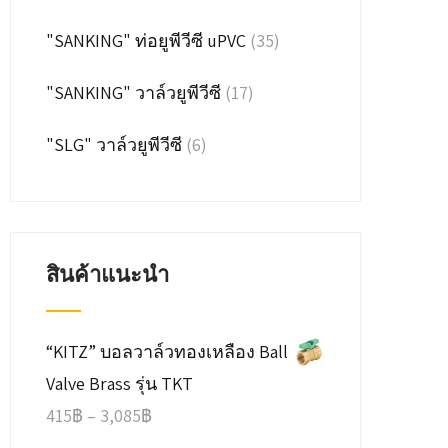
"SANKING" ท่อยูพีวีซี uPVC
(35)
"SANKING" วาล์วยูพีวีซี
(17)
"SLG" วาล์วยูพีวีซี
(6)
สินค้าแนะนำ
“KITZ” บอลวาล์วทองเหลือง Ball
Valve Brass รุ่น TKT
Price
415
฿
–
3,085
฿
range: