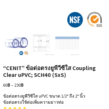
“CENIT” ข้อต่อตรงยูพีวีซีใส Coupling
Clear uPVC; SCH40 (SxS)
Price
60
฿
–
230
฿
range:
ข้อต่อตรงยูพีวีซีใส uPVC ขนาด 1/2″ ถึง 2″ นิ้ว
60฿
ข้อต่อตรงใช้ต่อเพิ่มความยาวท่อ
through
★ ★ ★ ★ ★