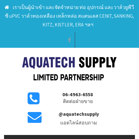
เราเป็นผู้นำเข้า และจัดจำหน่าย ท่อ อุปกรณ์ และวาล์วยูพีวี
ซี uPVC วาล์วทองเหลือง เหล็กหล่อ สแตนเลส CENIT, SANKING,
KITZ, KISTLER, ERA ฯลฯ
06-4963-6558
ติดต่อฝ่ายขาย
@aquatechsupply
แอดไลน์สอบถาม