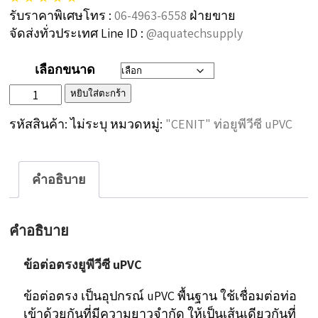
230฿
รับราคาพิเศษโทร :
06-4963-6558
ฝ่ายขาย
จัดส่งทั่วประเทศ Line ID :
@aquatechsupply
เลือกขนาด
จำนวน
หยิบใส่ตะกร้า
“CENIT”
รหัสสินค้า:
ไม่ระบุ
หมวดหมู่:
"CENIT" ท่อยูพีวีซี uPVC
ข้อ
ต่อ
คำอธิบาย
ตรง
ยู
คำอธิบาย
พี
วี
ข้อต่อตรงยูพีวีซี uPVC
ซีใส
ข้อต่อตรง เป็นอุปกรณ์ uPVC พื้นฐาน ใช้เชื่อมต่อท่อ
Coupling
เข้าด้วยกันที่มีความยาวจำกัด ให้เป็นเส้นเดียวกันที่