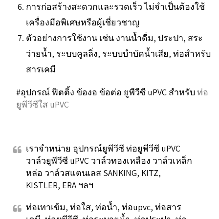
การก่อสร้างสะดวกและรวดเร็ว ไม่จำเป็นต้องใช้
เครื่องมือพิเศษหรือผู้เชี่ยวชาญ
ตัวอย่างการใช้งาน เช่น งานน้ำดื่ม, ประปา, สระ
ว่ายน้ำ, ระบบคูลลิ่ง, ระบบบำบัดน้ำเสีย, ท่อสำหรับ
สารเคมี
#อุปกรณ์ ฟิตติ้ง ข้องอ ข้อต่อ ยูพีวีซี uPVC สำหรับ
ท่อ
ยูพีวีซีใส uPVC
เราจำหน่าย อุปกรณ์ยูพีวีซี ท่อยูพีวีซี uPVC
วาล์วยูพีวีซี uPVC วาล์วทองเหลือง วาล์วเหล็ก
หล่อ วาล์วสแตนเลส SANKING, KITZ,
KISTLER, ERA ฯลฯ
ท่อเทาเข้ม, ท่อใส, ท่อน้ำ, ท่อupvc, ท่อสาร