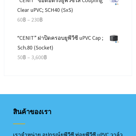
“CENIT” ข้อต่อตรงยูพีวีซีใส Coupling
1,640฿
Clear uPVC; SCH40 (SxS)
through
Price
60
฿
–
230
฿
7,050฿
range:
“CENIT” ฝาปิดครอบยูพีวีซี uPVC Cap ;
60฿
Sch.80 (Socket)
through
Price
50
฿
–
3,600
฿
230฿
range:
50฿
through
3,600฿
สินค้าของเรา
เราจำหน่าย อุปกรณ์ยูพีวีซี ท่อยูพีวีซี uPVC วาล์ว