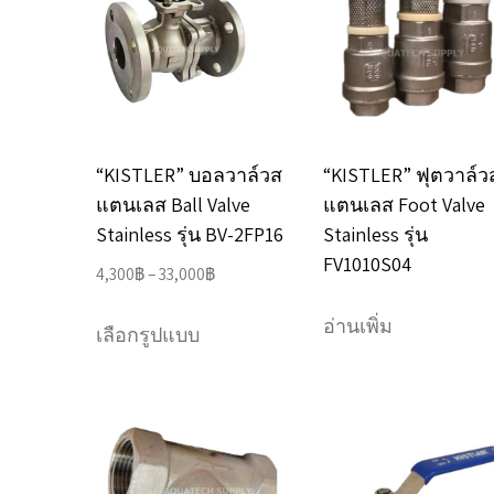
The
The
options
options
may
may
be
be
chosen
chosen
“KISTLER” ฟุตวาล์ว
“KISTLER” บอลวาล์วส
on
on
แตนเลส Foot Valve
แตนเลส Ball Valve
the
the
Stainless รุ่น
Stainless รุ่น BV-2FP16
product
product
FV1010S04
Price
4,300
฿
–
33,000
฿
page
page
range:
This
อ่านเพิ่ม
4,300฿
เลือกรูปแบบ
product
through
has
33,000฿
multiple
variants.
The