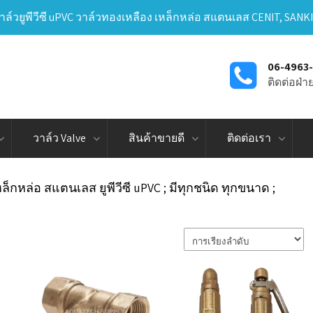
าล์วยูพีวีซี uPVC วาล์วทองเหลือง เหล็กหล่อ สแตนเลส CENIT, SANK
06-4963
ติดต่อฝ่
วาล์ว Valve
สินค้าขายดี
ติดต่อเรา
ล็กหล่อ สแตนเลส ยูพีวีซี uPVC ; มีทุกชนิด ทุกขนาด ;