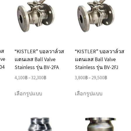
The
The
options
options
may
may
be
be
chosen
chosen
วส
“KISTLER” บอลวาล์วส
“KISTLER” บอลวาล์วส
on
on
lve
แตนเลส Ball Valve
แตนเลส Ball Valve
the
the
S04
Stainless รุ่น BV-2FA
Stainless รุ่น BV-2FJ
product
product
Price
Price
4,100
฿
–
32,300
฿
3,800
฿
–
29,500
฿
page
page
range:
range:
This
This
4,100฿
3,800฿
เลือกรูปแบบ
เลือกรูปแบบ
product
product
through
through
has
has
32,300฿
29,500฿
e
multiple
multiple
.
variants.
variants.