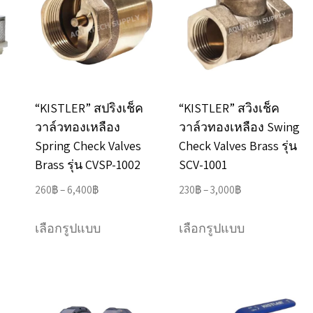
The
The
options
options
may
may
be
be
chosen
chosen
“KISTLER” สปริงเช็ค
“KISTLER” สวิงเช็ค
on
on
วาล์วทองเหลือง
วาล์วทองเหลือง Swing
the
the
Spring Check Valves
Check Valves Brass รุ่น
product
product
Brass รุ่น CVSP-1002
SCV-1001
page
page
Price
Price
260
฿
–
6,400
฿
230
฿
–
3,000
฿
range:
range:
This
This
260฿
230฿
เลือกรูปแบบ
เลือกรูปแบบ
product
product
through
through
has
has
6,400฿
3,000฿
e
multiple
multiple
.
variants.
variants.