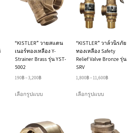
“KISTLER” วายสแตน
“KISTLER” วาล์วนิรภัย
i
เนอร์ทองเหลือง Y-
ทองเหลือง Safety
Strainer Brass รุ่น YST-
Relief Valve Bronze รุ่น
5002
SRV
Price
Price
190
฿
–
3,200
฿
1,800
฿
–
11,600
฿
range:
range:
This
This
190฿
1,800฿
เลือกรูปแบบ
เลือกรูปแบบ
product
product
through
through
has
has
3,200฿
11,600฿
e
multiple
multiple
.
variants.
variants.