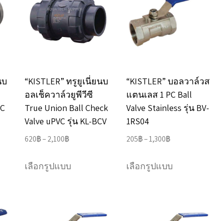
The
The
options
options
may
may
be
be
chosen
chosen
นบ
“KISTLER” ทรูยูเนี่ยนบ
“KISTLER” บอลวาล์วส
on
on
อลเช็ควาล์วยูพีวีซี
แตนเลส 1 PC Ball
the
the
VC
True Union Ball Check
Valve Stainless รุ่น BV-
product
product
Valve uPVC รุ่น KL-BCV
1RS04
page
page
Price
Price
620
฿
–
2,100
฿
205
฿
–
1,300
฿
range:
range:
This
This
620฿
205฿
เลือกรูปแบบ
เลือกรูปแบบ
product
product
through
through
has
has
2,100฿
1,300฿
multiple
multiple
variants.
variants.