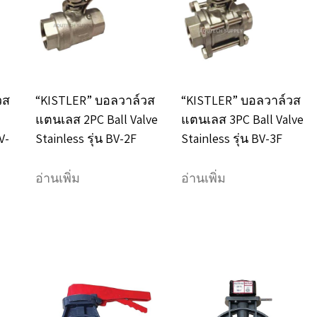
options
options
may
may
be
be
chosen
chosen
วส
“KISTLER” บอลวาล์วส
“KISTLER” บอลวาล์วส
on
on
แตนเลส 2PC Ball Valve
แตนเลส 3PC Ball Valve
the
the
V-
Stainless รุ่น BV-2F
Stainless รุ่น BV-3F
product
product
อ่านเพิ่ม
อ่านเพิ่ม
page
page