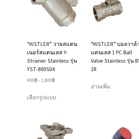
options
may
be
chosen
“KISTLER” วายสแตน
“KISTLER” บอลวาล์
on
เนอร์สแตนเลส Y-
แตนเลส 1 PC Ball
the
Strainer Stainless รุ่น
Valve Stainless รุ่น B
product
YST-800S04
1R
page
Price
400
฿
–
1,800
฿
อ่านเพิ่ม
range:
This
400฿
เลือกรูปแบบ
product
through
has
1,800฿
multiple
variants.