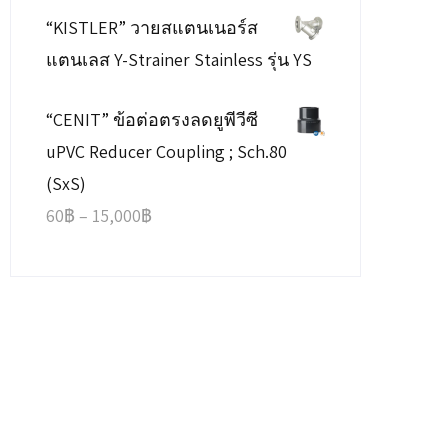
“KISTLER” วายสแตนเนอร์ส
2,250฿
แตนเลส Y-Strainer Stainless รุ่น YS
through
19,300฿
“CENIT” ข้อต่อตรงลดยูพีวีซี
uPVC Reducer Coupling ; Sch.80
(SxS)
Price
60
฿
–
15,000
฿
range:
60฿
through
15,000฿