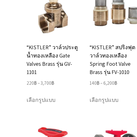
The
The
options
options
may
may
be
be
chosen
chosen
“KISTLER” วาล์วประตู
“KISTLER” สปริงฟุต
on
on
น้ำทองเหลือง Gate
วาล์วทองเหลือง
the
the
Valves Brass รุ่น GV-
Spring Foot Valve
product
product
1101
Brass รุ่น FV-1010
page
page
Price
Price
220
฿
–
3,700
฿
140
฿
–
6,200
฿
range:
range:
This
This
220฿
140฿
เลือกรูปแบบ
เลือกรูปแบบ
product
product
through
through
has
has
3,700฿
6,200฿
multiple
multipl
variants.
variants