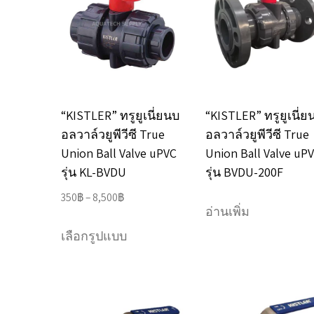
The
The
options
options
may
may
be
be
chosen
chosen
“KISTLER” ทรูยูเนี่ยนบ
“KISTLER” ทรูยูเนี่ย
on
on
อลวาล์วยูพีวีซี True
อลวาล์วยูพีวีซี True
the
the
Union Ball Valve uPVC
Union Ball Valve uP
product
product
รุ่น KL-BVDU
รุ่น BVDU-200F
page
page
Price
350
฿
–
8,500
฿
อ่านเพิ่ม
range:
This
350฿
เลือกรูปแบบ
product
through
has
8,500฿
multiple
variants.