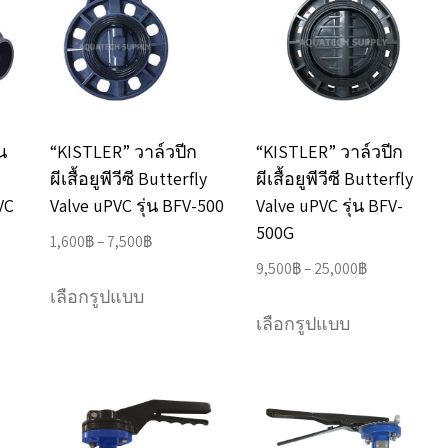
น
“KISTLER” วาล์วปีก
“KISTLER” วาล์วปีก
ผีเสื้อยูพีวีซี Butterfly
ผีเสื้อยูพีวีซี Butterfly
VC
Valve uPVC รุ่น BFV-500
Valve uPVC รุ่น BFV-
500G
Price
1,600
฿
–
7,500
฿
range:
Price
9,500
฿
–
25,000
฿
This
1,600฿
range:
เลือกรูปแบบ
This
product
through
9,500฿
เลือกรูปแบบ
product
has
h
7,500฿
through
has
multiple
฿
25,000฿
e
multiple
variants.
.
variants.
The