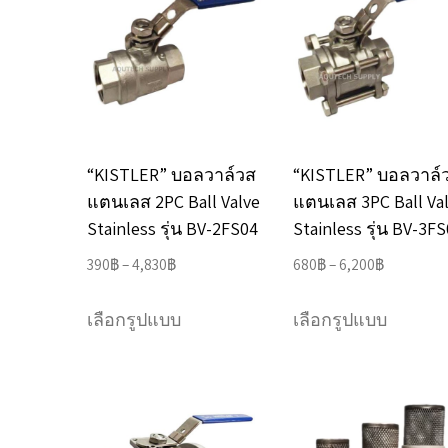
The
options
may
be
chosen
“KISTLER” บอลวาล์วส
“KISTLER” บอลวาล์
on
แตนเลส 2PC Ball Valve
แตนเลส 3PC Ball Va
the
Stainless รุ่น BV-2FS04
Stainless รุ่น BV-3F
product
Price
Price
390
฿
–
4,830
฿
680
฿
–
6,200
฿
page
range:
range:
This
This
390฿
680฿
เลือกรูปแบบ
เลือกรูปแบบ
product
product
through
through
has
has
4,830฿
6,200฿
multiple
multipl
variants.
variants