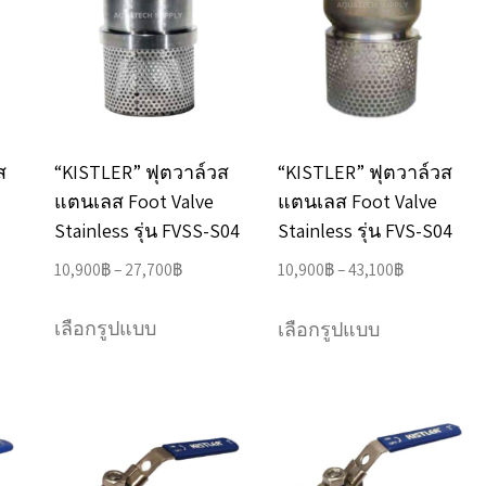
The
The
options
options
may
may
be
be
chosen
chosen
ส
“KISTLER” ฟุตวาล์วส
“KISTLER” ฟุตวาล์วส
on
on
แตนเลส Foot Valve
แตนเลส Foot Valve
the
the
Stainless รุ่น FVSS-S04
Stainless รุ่น FVS-S04
product
product
Price
Price
10,900
฿
–
27,700
฿
10,900
฿
–
43,100
฿
page
page
range:
range:
This
This
10,900฿
10,900฿
เลือกรูปแบบ
เลือกรูปแบบ
product
product
through
through
has
has
27,700฿
43,100฿
multiple
multiple
variants.
variants.
The
The