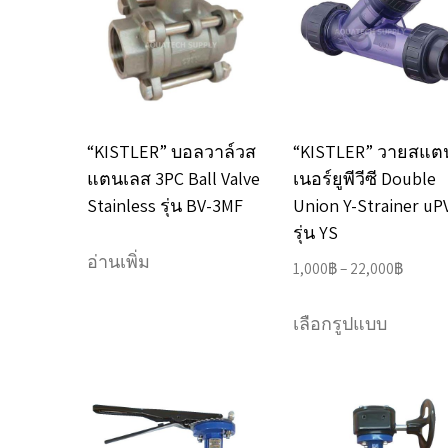
The
options
may
be
chosen
“KISTLER” บอลวาล์วส
“KISTLER” วายสแต
on
แตนเลส 3PC Ball Valve
เนอร์ยูพีวีซี Double
the
Stainless รุ่น BV-3MF
Union Y-Strainer uP
product
รุ่น YS
อ่านเพิ่ม
page
Price
1,000
฿
–
22,000
฿
range:
This
1,000฿
เลือกรูปแบบ
product
throug
has
22,000
multipl
variants