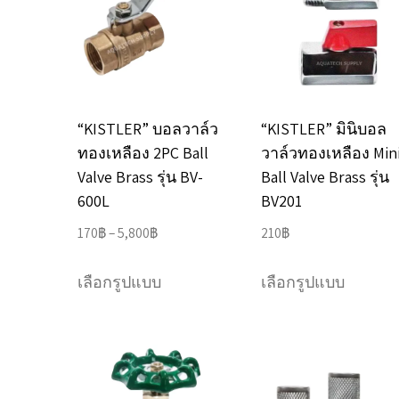
“KISTLER” บอลวาล์ว
“KISTLER” มินิบอล
ทองเหลือง 2PC Ball
วาล์วทองเหลือง Min
Valve Brass รุ่น BV-
Ball Valve Brass รุ่น
600L
BV201
Price
170
฿
–
5,800
฿
210
฿
range:
This
This
170฿
เลือกรูปแบบ
เลือกรูปแบบ
product
product
through
has
has
5,800฿
multiple
multipl
variants.
variants