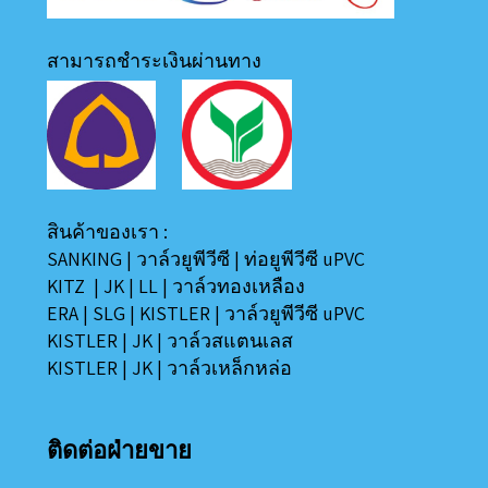
สามารถชำระเงินผ่านทาง
สินค้าของเรา :
SANKING
|
วาล์วยูพีวีซี
|
ท่อยูพีวีซี uPVC
KITZ
|
JK
|
LL
|
วาล์วทองเหลือง
ERA
|
SLG
|
KISTLER
|
วาล์วยูพีวีซี uPVC
KISTLER
|
JK
|
วาล์วสแตนเลส
KISTLER
|
JK
|
วาล์วเหล็กหล่อ
ติดต่อฝ่ายขาย