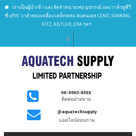
เราเป็นผู้นำเข้า และจัดจำหน่าย ท่อ อุปกรณ์ และวาล์วยูพีวี
ซี uPVC วาล์วทองเหลือง เหล็กหล่อ สแตนเลส CENIT, SANKING,
KITZ, KISTLER, ERA ฯลฯ
06-4963-6558
ติดต่อฝ่ายขาย
@aquatechsupply
แอดไลน์สอบถาม