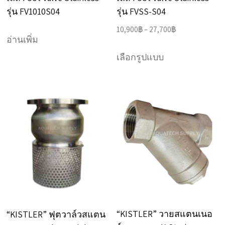
product
product
รุ่น FV1010S04
รุ่น FVSS-S04
page
page
Price
10,900
฿
–
27,700
฿
อ่านเพิ่ม
range:
This
10,900฿
เลือกรูปแบบ
product
through
has
27,700฿
multiple
variants.
The
options
may
be
chosen
on
“KISTLER” วายสแตนเนอ
“KISTLER” ฟุตวาล์วสแตน
the