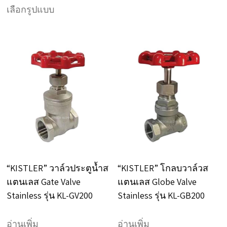
580฿
เลือกรูปแบบ
product
through
has
2,500฿
multiple
variants.
The
options
may
be
chosen
on
“KISTLER” วาล์วประตูน้ำส
“KISTLER” โกลบวาล์วส
the
แตนเลส Gate Valve
แตนเลส Globe Valve
product
Stainless รุ่น KL-GV200
Stainless รุ่น KL-GB200
page
อ่านเพิ่ม
อ่านเพิ่ม