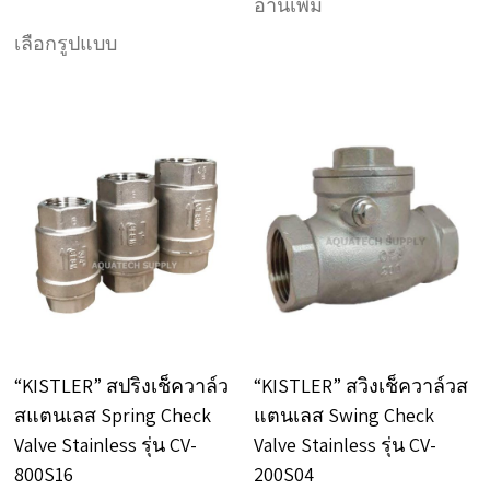
อ่านเพิ่ม
range:
This
400฿
เลือกรูปแบบ
product
through
has
1,940฿
multiple
variants.
The
options
may
be
chosen
on
“KISTLER” สปริงเช็ควาล์ว
“KISTLER” สวิงเช็ควาล์วส
the
สแตนเลส Spring Check
แตนเลส Swing Check
product
Valve Stainless รุ่น CV-
Valve Stainless รุ่น CV-
800S16
200S04
page