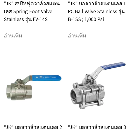
“JK” สปริงฟุตวาล์วสแตน
“JK” บอลวาล์วสแตนเลส 1
เลส Spring Foot Valve
PC Ball Valve Stainless รุ่น
Stainless รุ่น FV-14S
B-1SS ; 1,000 Psi
อ่านเพิ่ม
อ่านเพิ่ม
“JK” บอลวาล์วสแตนเลส 2
“JK” บอลวาล์วสแตนเลส 3