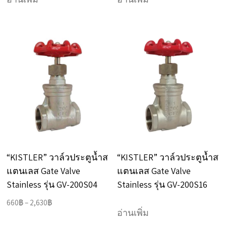
“KISTLER” วาล์วประตูน้ำส
“KISTLER” วาล์วประตูน้ำส
แตนเลส Gate Valve
แตนเลส Gate Valve
Stainless รุ่น GV-200S16
Stainless รุ่น GV-200S04
Price
660
฿
–
2,630
฿
อ่านเพิ่ม
range:
This