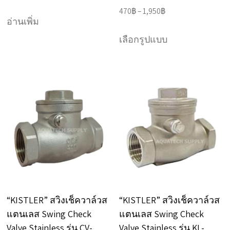
Price
470
฿
–
1,950
฿
อ่านเพิ่ม
range:
This
470฿
เลือกรูปแบบ
product
through
has
1,950฿
multiple
variants.
The
options
may
be
chosen
on
“KISTLER” สวิงเช็ควาล์วส
“KISTLER” สวิงเช็ควาล์วส
the
แตนเลส Swing Check
แตนเลส Swing Check
product
Valve Stainless รุ่น CV-
Valve Stainless รุ่น KL-