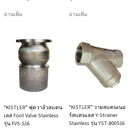
อ่านเพิ่ม
อ่านเพิ่ม
“KISTLER” วายสแตนเนอ
“KISTLER” ฟุตวาล์วสแตน
ร์สแตนเลส Y-Strainer
เลส Foot Valve Stainless
Stainless รุ่น YST-800S16
รุ่น FVS-S16