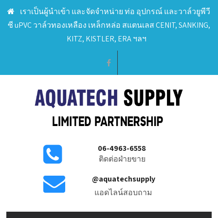
เราเป็นผู้นำเข้า และจัดจำหน่าย ท่อ อุปกรณ์ และวาล์วยูพีวี
ซี uPVC วาล์วทองเหลือง เหล็กหล่อ สแตนเลส CENIT, SANKING,
KITZ, KISTLER, ERA ฯลฯ
06-4963-6558
ติดต่อฝ่ายขาย
@aquatechsupply
แอดไลน์สอบถาม