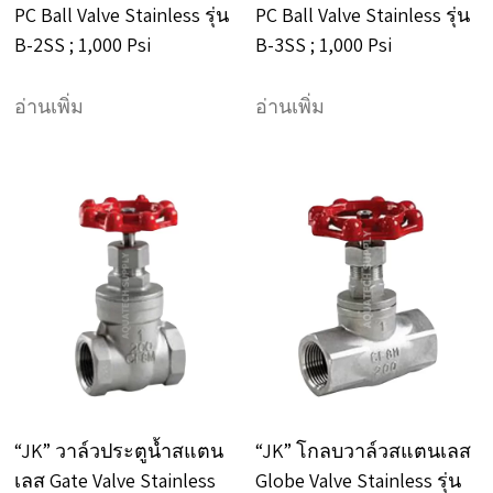
PC Ball Valve Stainless รุ่น
PC Ball Valve Stainless รุ่น
B-2SS ; 1,000 Psi
B-3SS ; 1,000 Psi
อ่านเพิ่ม
อ่านเพิ่ม
“JK” วาล์วประตูน้ำสแตน
“JK” โกลบวาล์วสแตนเลส
เลส Gate Valve Stainless
Globe Valve Stainless รุ่น