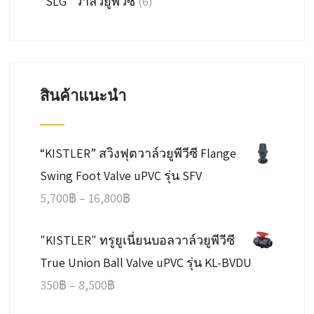
"SLG" วาล์วยูพีวีซี
(6)
สินค้าแนะนำ
“KISTLER” สวิงฟุตวาล์วยูพีวีซี Flange
Swing Foot Valve uPVC รุ่น SFV
Price
5,700
฿
–
16,800
฿
range:
"KISTLER" ทรูยูเนี่ยนบอลวาล์วยูพีวีซี
5,700฿
True Union Ball Valve uPVC รุ่น KL-BVDU
through
Price
350
฿
–
8,500
฿
16,800฿
range: