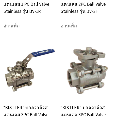
the
the
แตนเลส 1 PC Ball Valve
แตนเลส 2PC Ball Valve
product
product
Stainless รุ่น BV-1R
Stainless รุ่น BV-2F
page
page
อ่านเพิ่ม
อ่านเพิ่ม
“KISTLER” บอลวาล์วส
“KISTLER” บอลวาล์วส
แตนเลส 3PC Ball Valve
แตนเลส 3PC Ball Valve