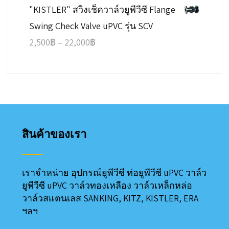
"KISTLER" สวิงเช็ควาล์วยูพีวีซี Flange
350฿
Swing Check Valve uPVC รุ่น SCV
through
Price
2,500
฿
–
22,000
฿
8,500฿
range:
2,500฿
through
22,000฿
สินค้าของเรา
เราจำหน่าย อุปกรณ์ยูพีวีซี ท่อยูพีวีซี uPVC วาล์ว
ยูพีวีซี uPVC วาล์วทองเหลือง วาล์วเหล็กหล่อ
วาล์วสแตนเลส SANKING, KITZ, KISTLER, ERA
ฯลฯ