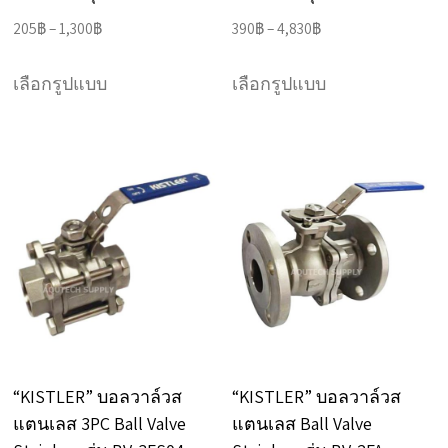
Price
Price
205
฿
–
1,300
฿
390
฿
–
4,830
฿
range:
range:
This
This
205฿
390฿
เลือกรูปแบบ
เลือกรูปแบบ
product
product
through
through
has
has
1,300฿
4,830฿
multiple
multiple
variants.
variants.
The
The
options
options
may
may
be
be
chosen
chosen
on
on
“KISTLER” บอลวาล์วส
“KISTLER” บอลวาล์วส
the
the
แตนเลส 3PC Ball Valve
แตนเลส Ball Valve