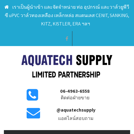
เราเป็นผู้นำเข้า และจัดจำหน่าย ท่อ อุปกรณ์ และวาล์วยูพีวี
ซี uPVC วาล์วทองเหลือง เหล็กหล่อ สแตนเลส CENIT, SANKING,
KITZ, KISTLER, ERA ฯลฯ
06-4963-6558
ติดต่อฝ่ายขาย
@aquatechsupply
แอดไลน์สอบถาม