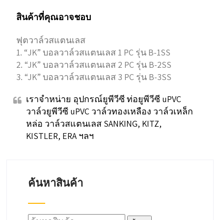
สินค้าที่คุณอาจชอบ
ฟุตวาล์วสแตนเลส
1. “JK” บอลวาล์วสแตนเลส 1 PC รุ่น B-1SS
2. “JK” บอลวาล์วสแตนเลส 2 PC รุ่น B-2SS
3. “JK” บอลวาล์วสแตนเลส 3 PC รุ่น B-3SS
เราจำหน่าย อุปกรณ์ยูพีวีซี ท่อยูพีวีซี uPVC
วาล์วยูพีวีซี uPVC วาล์วทองเหลือง วาล์วเหล็ก
หล่อ วาล์วสแตนเลส SANKING, KITZ,
KISTLER, ERA ฯลฯ
ค้นหาสินค้า