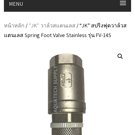
MENU
หน้าหลัก
/
"JK" วาล์วสแตนเลส
/ “JK” สปริงฟุตวาล์วส
แตนเลส Spring Foot Valve Stainless รุ่น FV-14S