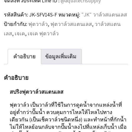
จัดส่งทั่วประเทศ Line ID :
@aquatechsupply
รหัสสินค้า:
JK-SFV14S-F
หมวดหมู่:
"JK" วาล์วสแตนเลส
ป้ายกำกับ:
ฟุตวาล์ว
,
ฟุตวาล์วสแตนเลส
,
วาล์วสแตน
เลส
,
เจเค
,
เจเค ฟุตวาล์ว
คำอธิบาย
ข้อมูลเพิ่มเติม
คำอธิบาย
สปริงฟุตวาล์วสแตนเลส
ฟุตวาล์ว เป็นวาล์วที่ใช้ในการดูดน้ำจากแหล่งน้ำที่
อยู่ต่ำกว่าปั๊มน้ำ ควบคุมการไหลให้ไหลไปทาง
เดียวกัน (เป็นเช็ควาล์วชนิดหนึ่ง) และทำหน้าที่กักน้ำ
ไม่ให้ไหลย้อนกลับจากปั๊มน้ำลงไปที่แหล่งเก็บน้ำ เมื่อ