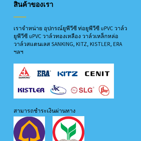
สินค้าของเรา
เราจำหน่าย อุปกรณ์ยูพีวีซี ท่อยูพีวีซี uPVC วาล์ว
ยูพีวีซี uPVC วาล์วทองเหลือง วาล์วเหล็กหล่อ
วาล์วสแตนเลส SANKING, KITZ, KISTLER, ERA
ฯลฯ
สามารถชำระเงินผ่านทาง