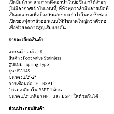
เปิดปั๊มน้ำ จะสามารถดึงเอาน้ำในบ่อขึ้นมาได้ง่ายๆ
(ไม่มีอากาศเข้าไปแทนที่) ที่หัวฟุตวาล์วมีปลายเปิดที่
เป็นตะแกรงเพื่อป้องกันเศษขยะเข้าไปในท่อ ซึ่งช่อง
เปิดของฟุตวาล์วออกแบบให้มีขนาดใหญ่กว่าตัวท่อ
เพื่อช่วยลดการสูญเสียแรงดัน
รายละเอียดสินค้า
แบรนด์ : วาล์ว JK
สินค้า : Foot valve Stainless
รูปแบบ : Spring Type
รุ่น : FV-14S
ขนาด : 1/2″-2″
การเชื่อมต่อ : F – BSPT
* สวมเกลียวใน BSPT 1 ด้าน
ขนาด 1/2″ เกลียว NPT และ BSPT ใส่ด้วยกันได้
ส่วนประกอบสินค้า