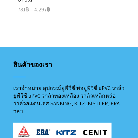
16,800฿
Price
781
฿
–
4,297
฿
range:
781฿
through
4,297฿
สินค้าของเรา
เราจำหน่าย อุปกรณ์ยูพีวีซี ท่อยูพีวีซี uPVC วาล์ว
ยูพีวีซี uPVC วาล์วทองเหลือง วาล์วเหล็กหล่อ
วาล์วสแตนเลส SANKING, KITZ, KISTLER, ERA
ฯลฯ