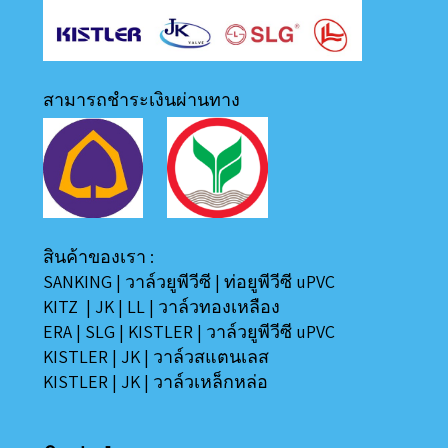
สามารถชำระเงินผ่านทาง
สินค้าของเรา :
SANKING
|
วาล์วยูพีวีซี
|
ท่อยูพีวีซี uPVC
KITZ
|
JK
|
LL
|
วาล์วทองเหลือง
ERA
|
SLG
|
KISTLER
|
วาล์วยูพีวีซี uPVC
KISTLER
|
JK
|
วาล์วสแตนเลส
KISTLER
|
JK
|
วาล์วเหล็กหล่อ