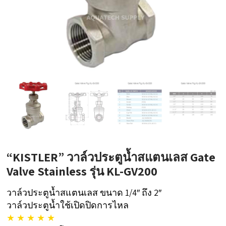
“KISTLER” วาล์วประตูน้ำสแตนเลส Gate
Valve Stainless รุ่น KL-GV200
วาล์วประตูน้ำสแตนเลส ขนาด 1/4″ ถึง 2″
วาล์วประตูน้ำใช้เปิดปิดการไหล
★ ★ ★ ★ ★