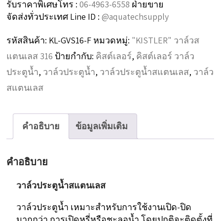
รับราคาพิเศษโทร :
06-4963-6558
ฝ่ายขาย
จัดส่งทั่วประเทศ Line ID :
@aquatechsupply
รหัสสินค้า:
KL-GVS16-F
หมวดหมู่:
"KISTLER" วาล์วส
แตนเลส 316
ป้ายกำกับ:
คิสต์เลอร์
,
คิสต์เลอร์ วาล์ว
ประตูน้ำ
,
วาล์วประตูน้ำ
,
วาล์วประตูน้ำสแตนเลส
,
วาล์ว
สแตนเลส
คำอธิบาย
ข้อมูลเพิ่มเติม
คำอธิบาย
วาล์วประตูน้ำสแตนเลส
วาล์วประตูน้ำ เหมาะสำหรับการใช้งานเปิด-ปิด
มากกว่า การเปิดหรี่หรือชะลอน้ำ โดยปกติจะติดตั้งที่