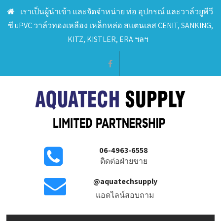
เราเป็นผู้นำเข้า และจัดจำหน่าย ท่อ อุปกรณ์ และวาล์วยูพีวี
ซี uPVC วาล์วทองเหลือง เหล็กหล่อ สแตนเลส CENIT, SANKING,
KITZ, KISTLER, ERA ฯลฯ
06-4963-6558
ติดต่อฝ่ายขาย
@aquatechsupply
แอดไลน์สอบถาม