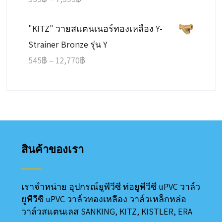
147฿
range:
"KITZ" วายสแตนเนอร์ทองเหลือง Y-
355฿
Strainer Bronze รุ่น Y
through
Price
545
฿
–
12,770
฿
7,595฿
range:
545฿
through
12,770฿
สินค้าของเรา
เราจำหน่าย อุปกรณ์ยูพีวีซี ท่อยูพีวีซี uPVC วาล์ว
ยูพีวีซี uPVC วาล์วทองเหลือง วาล์วเหล็กหล่อ
วาล์วสแตนเลส SANKING, KITZ, KISTLER, ERA