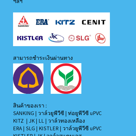
ฯลฯ
สามารถชำระเงินผ่านทาง
สินค้าของเรา :
SANKING
|
วาล์วยูพีวีซี
|
ท่อยูพีวีซี uPVC
KITZ
|
JK
|
LL
|
วาล์วทองเหลือง
ERA
|
SLG
|
KISTLER
|
วาล์วยูพีวีซี uPVC
KISTLER
|
JK
|
วาล์วสแตนเลส