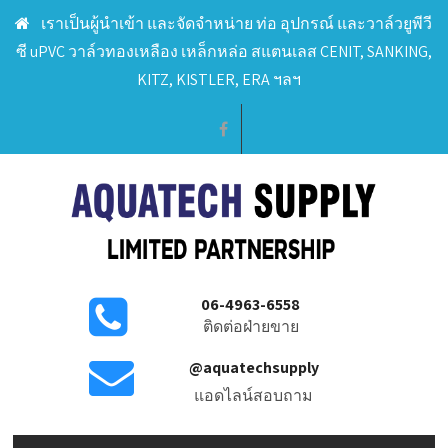
เราเป็นผู้นำเข้า และจัดจำหน่าย ท่อ อุปกรณ์ และวาล์วยูพีวี
ซี uPVC วาล์วทองเหลือง เหล็กหล่อ สแตนเลส CENIT, SANKING,
KITZ, KISTLER, ERA ฯลฯ
06-4963-6558
ติดต่อฝ่ายขาย
@aquatechsupply
แอดไลน์สอบถาม