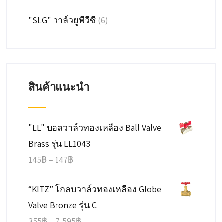
"SLG" วาล์วยูพีวีซี
(6)
สินค้าแนะนำ
"LL" บอลวาล์วทองเหลือง Ball Valve
Brass รุ่น LL1043
Price
145
฿
–
147
฿
range:
“KITZ” โกลบวาล์วทองเหลือง Globe
145฿
Valve Bronze รุ่น C
through
Price
355
฿
–
7,595
฿