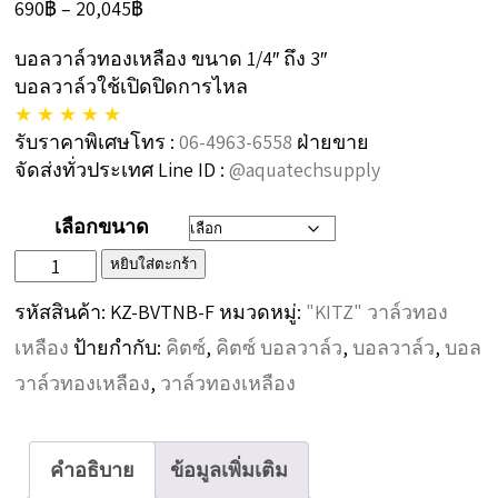
Price
690
฿
–
20,045
฿
range:
บอลวาล์วทองเหลือง ขนาด 1/4″ ถึง 3″
690฿
บอลวาล์วใช้เปิดปิดการไหล
through
★ ★ ★ ★ ★
20,045฿
รับราคาพิเศษโทร :
06-4963-6558
ฝ่ายขาย
จัดส่งทั่วประเทศ Line ID :
@aquatechsupply
เลือกขนาด
จำนวน
หยิบใส่ตะกร้า
“KITZ”
รหัสสินค้า:
KZ-BVTNB-F
หมวดหมู่:
"KITZ" วาล์วทอง
บอล
เหลือง
ป้ายกำกับ:
คิตซ์
,
คิตซ์ บอลวาล์ว
,
บอลวาล์ว
,
บอล
วาล์ว
วาล์วทองเหลือง
,
วาล์วทองเหลือง
ทอง
เหลือง
คำอธิบาย
ข้อมูลเพิ่มเติม
Ball