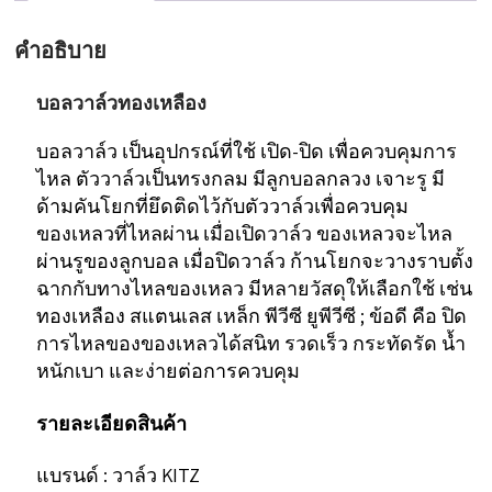
Valve
คำอธิบาย
Brass
รุ่น
บอลวาล์วทองเหลือง
TN
บอลวาล์ว เป็นอุปกรณ์ที่ใช้ เปิด-ปิด เพื่อควบคุมการ
ชิ้น
ไหล ตัววาล์วเป็นทรงกลม มีลูกบอลกลวง เจาะรู มี
ด้ามคันโยกที่ยึดติดไว้กับตัววาล์วเพื่อควบคุม
ของเหลวที่ไหลผ่าน เมื่อเปิดวาล์ว ของเหลวจะไหล
ผ่านรูของลูกบอล เมื่อปิดวาล์ว ก้านโยกจะวางราบตั้ง
ฉากกับทางไหลของเหลว มีหลายวัสดุให้เลือกใช้ เช่น
ทองเหลือง สแตนเลส เหล็ก พีวีซี ยูพีวีซี ; ข้อดี คือ ปิด
การไหลของของเหลวได้สนิท รวดเร็ว กระทัดรัด น้ำ
หนักเบา และง่ายต่อการควบคุม
รายละเอียดสินค้า
แบรนด์ : วาล์ว KITZ