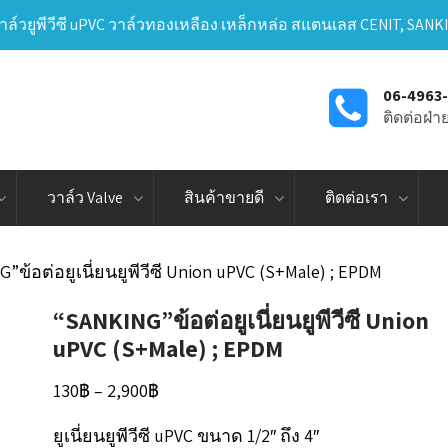
าล์วยูพีวีซี uPVC วาล์วทองเหลือง เหล็กหล่อ สแตนเลส CENIT, SANK
06-4963
ติดต่อฝ่
วาล์ว Valve
สินค้าขายดี
ติดต่อเรา
”ข้อต่อยูเนี่ยนยูพีวีซี Union uPVC (S+Male) ; EPDM
“SANKING”ข้อต่อยูเนี่ยนยูพีวีซี Union
uPVC (S+Male) ; EPDM
Price
130
฿
–
2,900
฿
range:
ยูเนี่ยนยูพีวีซี uPVC ขนาด 1/2″ ถึง 4″
130฿