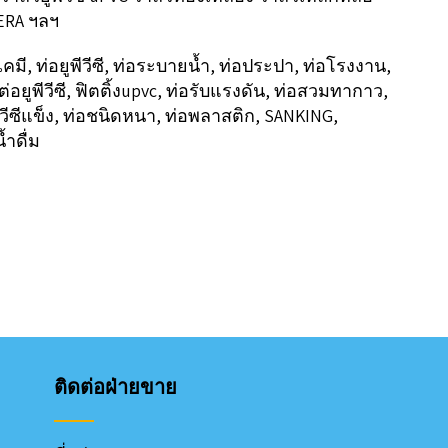
ERA ฯลฯ
เคมี, ท่อยูพีวีซี, ท่อระบายน้ำ, ท่อประปา, ท่อโรงงาน,
่อยูพีวีซี, ฟิตติ้งupvc, ท่อรับแรงดัน, ท่อสวมทากาว,
ีวีซีแข็ง, ท่อชนิดหนา, ท่อพลาสติก, SANKING,
ำดื่ม
ติดต่อฝ่ายขาย