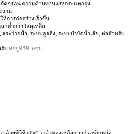
ารกัดกร่อน ความต้านทานแรงกระแทกสูง
าวนาน
ให้การก่อสร้างเร็วขึ้น
ษาต่ำกว่าวัสดุเหล็ก
, สระว่ายน้ำ, ระบบคูลลิ่ง, ระบบบำบัดน้ำเสีย, ท่อสำหรับ
หรับ
ท่อยูพีวีซี uPVC
C วาล์วยูพีวีซี uPVC วาล์วทองเหลือง วาล์วเหล็กหล่อ