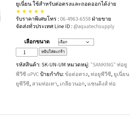
ยูเนี่ยน ใช้สำหรับต่อตรงและถอดออกได้ง่าย
through
★ ★ ★ ★ ★
2,900฿
รับราคาพิเศษโทร :
06-4963-6558
ฝ่ายขาย
จัดส่งทั่วประเทศ Line ID :
@aquatechsupply
เลือกขนาด
จำนวน
หยิบใส่ตะกร้า
"SANKING”ข้อ
รหัสสินค้า:
SK-UN-UM
หมวดหมู่:
"SANKING" ท่อยู
ต่อ
พีวีซี uPVC
ป้ายกำกับ:
ข้อต่อตรง
,
ท่อยูพีวีซี
,
ยูเนี่ยน
ยู
ยูพีวีซี
,
สวมท่อเทา
,
เกลียวนอก
,
แซนคิงส์ ท่อ
เนี่ยน
ยู
พี
วีซี
Union