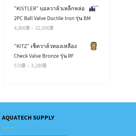
"KISTLER" บอลวาล์วเหล็กหล่อ
90฿
2PC Ball Valve Ductile Iron รุ่น BM
through
Price
4,800
฿
–
32,000
฿
2,000฿
range:
"KITZ" เช็ควาล์วทองเหลือง
4,800฿
Check Valve Bronze รุ่น RF
through
Price
570
฿
–
3,280
฿
32,000฿
range:
570฿
through
3,280฿
AQUATECH SUPPLY