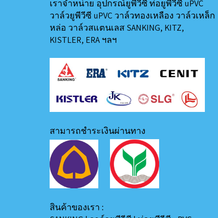
เราจำหน่าย อุปกรณ์ยูพีวีซี ท่อยูพีวีซี uPVC
วาล์วยูพีวีซี uPVC วาล์วทองเหลือง วาล์วเหล็ก
หล่อ วาล์วสแตนเลส SANKING, KITZ,
KISTLER, ERA ฯลฯ
สามารถชำระเงินผ่านทาง
สินค้าของเรา :