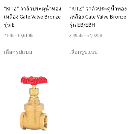
on
on
“KITZ” วาล์วประตูน้ำทอง
“KITZ” วาล์วประตูน้ำทอง
the
the
เหลือง Gate Valve Bronze
เหลือง Gate Valve Bronze
product
product
รุ่น E
รุ่น EB/EBH
page
page
Price
Price
710
฿
–
10,610
฿
3,495
฿
–
67,025
฿
range:
range:
This
This
710฿
3,495฿
เลือกรูปแบบ
เลือกรูปแบบ
product
product
through
through
has
has
10,610฿
67,025฿
multiple
multiple
variants.
variants.
The
The
options
options
may
may
be
be
chosen
chosen