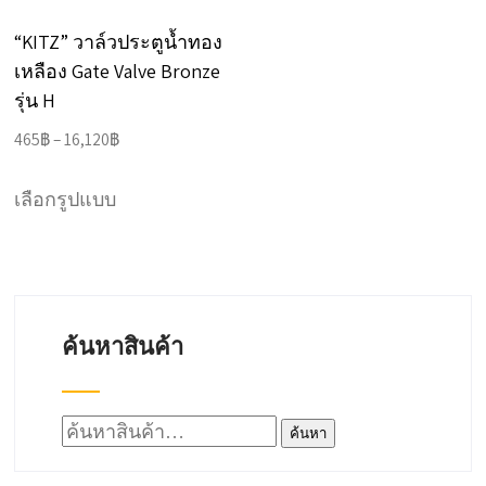
on
on
“KITZ” วาล์วประตูน้ำทอง
the
the
เหลือง Gate Valve Bronze
product
product
รุ่น H
page
page
Price
465
฿
–
16,120
฿
range:
This
465฿
เลือกรูปแบบ
product
through
has
16,120฿
multiple
variants.
ค้นหาสินค้า
The
options
may
ค้นหา:
ค้นหา
be