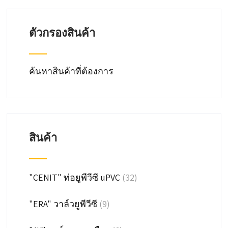
chosen
on
ตัวกรองสินค้า
the
product
page
ค้นหาสินค้าที่ต้องการ
สินค้า
"CENIT" ท่อยูพีวีซี uPVC
(32)
"ERA" วาล์วยูพีวีซี
(9)