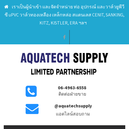
เราเป็นผู้นำเข้า และจัดจำหน่าย ท่อ อุปกรณ์ และวาล์วยูพีวี
ซี uPVC วาล์วทองเหลือง เหล็กหล่อ สแตนเลส CENIT, SANKING,
KITZ, KISTLER, ERA ฯลฯ
06-4963-6558
ติดต่อฝ่ายขาย
@aquatechsupply
แอดไลน์สอบถาม