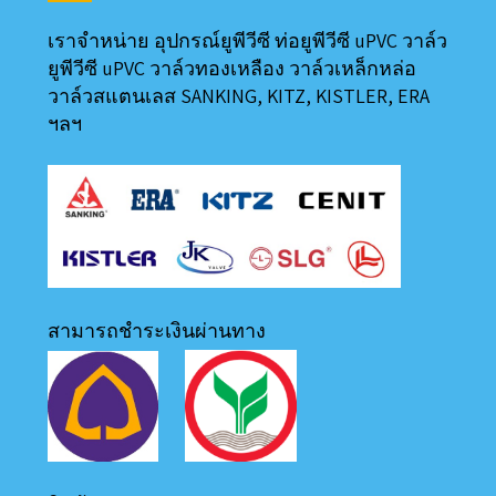
เราจำหน่าย อุปกรณ์ยูพีวีซี ท่อยูพีวีซี uPVC วาล์ว
ยูพีวีซี uPVC วาล์วทองเหลือง วาล์วเหล็กหล่อ
วาล์วสแตนเลส SANKING, KITZ, KISTLER, ERA
ฯลฯ
สามารถชำระเงินผ่านทาง