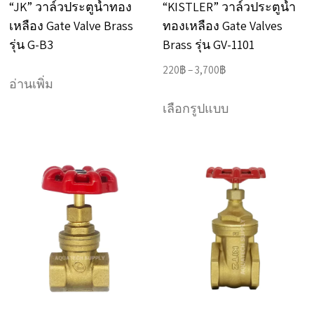
“JK” วาล์วประตูน้ำทอง
“KISTLER” วาล์วประตูน้ำ
เหลือง Gate Valve Brass
ทองเหลือง Gate Valves
รุ่น G-B3
Brass รุ่น GV-1101
Price
220
฿
–
3,700
฿
อ่านเพิ่ม
range:
This
220฿
เลือกรูปแบบ
product
through
has
3,700฿
multiple
variants.
The
options
may
be
chosen