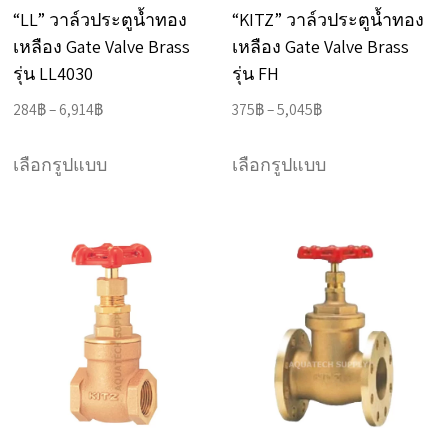
on
“LL” วาล์วประตูน้ำทอง
“KITZ” วาล์วประตูน้ำทอง
the
เหลือง Gate Valve Brass
เหลือง Gate Valve Brass
product
รุ่น LL4030
รุ่น FH
page
Price
Price
284
฿
–
6,914
฿
375
฿
–
5,045
฿
range:
range:
This
This
284฿
375฿
เลือกรูปแบบ
เลือกรูปแบบ
product
product
through
through
has
has
6,914฿
5,045฿
multiple
multiple
variants.
variants.
The
The
options
options
may
may
be
be
chosen
chosen