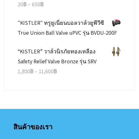
Price
20
฿
–
650
฿
range:
"KISTLER" ทรูยูเนี่ยนบอลวาล์วยูพีวีซี
20฿
True Union Ball Valve uPVC รุ่น BVDU-200F
through
650฿
“KISTLER” วาล์วนิรภัยทองเหลือง
Safety Relief Valve Bronze รุ่น SRV
Price
1,800
฿
–
11,600
฿
range:
1,800฿
through
11,600฿
สินค้าของเรา