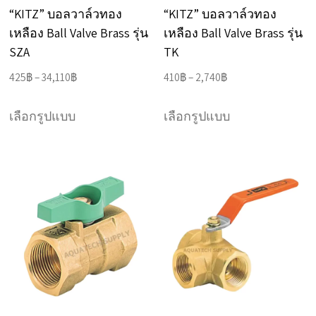
on
on
“KITZ” บอลวาล์วทอง
“KITZ” บอลวาล์วทอง
the
the
เหลือง Ball Valve Brass รุ่น
เหลือง Ball Valve Brass รุ่น
product
product
SZA
TK
page
page
Price
Price
425
฿
–
34,110
฿
410
฿
–
2,740
฿
range:
range:
This
This
425฿
410฿
เลือกรูปแบบ
เลือกรูปแบบ
product
product
through
through
has
has
34,110฿
2,740฿
multiple
multiple
variants.
variants.
The
The
options
options
may
may
be
be
chosen
chosen