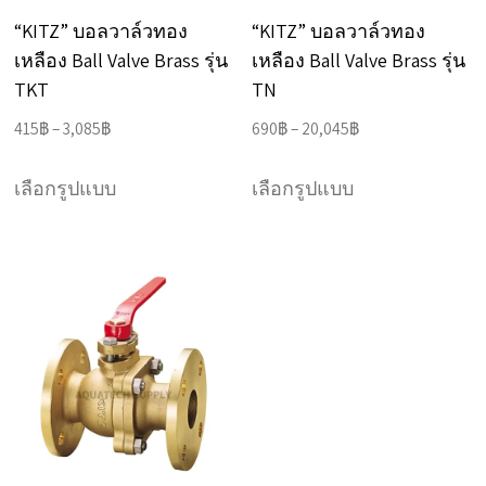
on
on
“KITZ” บอลวาล์วทอง
“KITZ” บอลวาล์วทอง
the
the
เหลือง Ball Valve Brass รุ่น
เหลือง Ball Valve Brass รุ่น
product
product
TKT
TN
page
page
Price
Price
415
฿
–
3,085
฿
690
฿
–
20,045
฿
range:
range:
This
This
415฿
690฿
เลือกรูปแบบ
เลือกรูปแบบ
product
product
through
through
has
has
3,085฿
20,045฿
multiple
multiple
variants.
variants.
The
The
options
options
may
may
be
be
chosen
chosen