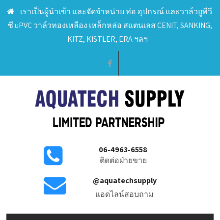
เราเป็นผู้นำเข้า และจัดจำหน่าย ท่อ อุปกรณ์ และวาล์วยูพีวี
ซี uPVC วาล์วทองเหลือง เหล็กหล่อ สแตนเลส CENIT, SANKING,
KITZ, KISTLER, ERA ฯลฯ
06-4963-6558
ติดต่อฝ่ายขาย
@aquatechsupply
แอดไลน์สอบถาม