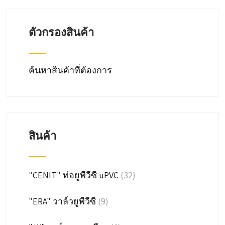
chosen
on
ตัวกรองสินค้า
the
product
page
ค้นหาสินค้าที่ต้องการ
สินค้า
"CENIT" ท่อยูพีวีซี uPVC
(32)
"ERA" วาล์วยูพีวีซี
(9)