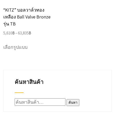
on
on
“KITZ” บอลวาล์วทอง
the
the
เหลือง Ball Valve Bronze
product
product
รุ่น TB
page
page
Price
5,610
฿
–
63,835
฿
range:
This
5,610฿
เลือกรูปแบบ
product
through
has
63,835฿
multiple
variants.
ค้นหาสินค้า
The
options
may
ค้นหา:
ค้นหา
be