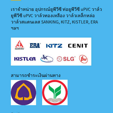
เราจำหน่าย อุปกรณ์ยูพีวีซี ท่อยูพีวีซี uPVC วาล์ว
ยูพีวีซี uPVC วาล์วทองเหลือง วาล์วเหล็กหล่อ
วาล์วสแตนเลส SANKING, KITZ, KISTLER, ERA
ฯลฯ
สามารถชำระเงินผ่านทาง