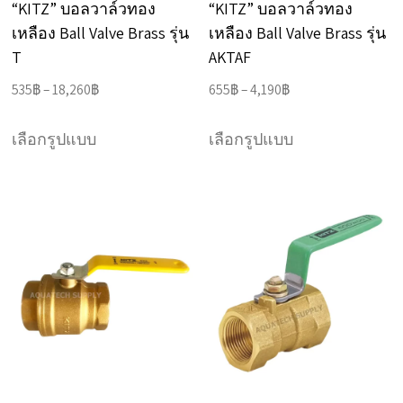
“KITZ” บอลวาล์วทอง
“KITZ” บอลวาล์วทอง
เหลือง Ball Valve Brass รุ่น
เหลือง Ball Valve Brass รุ่น
T
AKTAF
Price
Price
535
฿
–
18,260
฿
655
฿
–
4,190
฿
range:
range:
This
This
535฿
655฿
เลือกรูปแบบ
เลือกรูปแบบ
product
product
through
through
has
has
18,260฿
4,190฿
multiple
multiple
variants.
variants.
The
The
options
options
may
may
be
be
chosen
chosen