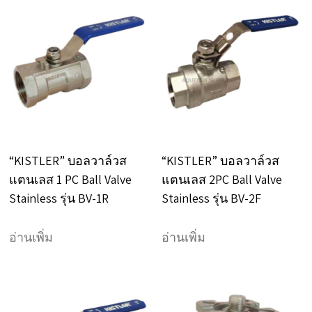
“KISTLER” บอลวาล์วส
“KISTLER” บอลวาล์วส
แตนเลส 1 PC Ball Valve
แตนเลส 2PC Ball Valve
Stainless รุ่น BV-1R
Stainless รุ่น BV-2F
อ่านเพิ่ม
อ่านเพิ่ม