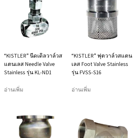
“KISTLER” นีดเดิลวาล์วส
“KISTLER” ฟุตวาล์วสแตน
แตนเลส Needle Valve
เลส Foot Valve Stainless
Stainless รุ่น KL-ND1
รุ่น FVSS-S16
อ่านเพิ่ม
อ่านเพิ่ม