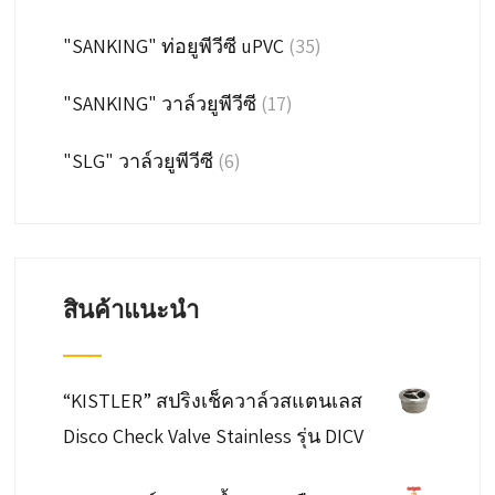
"SANKING" ท่อยูพีวีซี uPVC
(35)
"SANKING" วาล์วยูพีวีซี
(17)
"SLG" วาล์วยูพีวีซี
(6)
สินค้าแนะนำ
“KISTLER” สปริงเช็ควาล์วสแตนเลส
Disco Check Valve Stainless รุ่น DICV