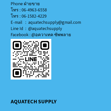
Phone ฝ่ายขาย
โทร : 06-4963-6558
โทร : 06-1582-4229
E-mail : aquatechsupply@gmail.com
Line
Id
:
@aquatechsupply
Facebook :
@อควาเทค ซัพพลาย
AQUATECH SUPPLY