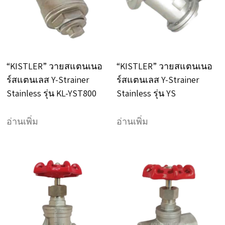
“KISTLER” วายสแตนเนอ
“KISTLER” วายสแตนเนอ
ร์สแตนเลส Y-Strainer
ร์สแตนเลส Y-Strainer
Stainless รุ่น KL-YST800
Stainless รุ่น YS
อ่านเพิ่ม
อ่านเพิ่ม