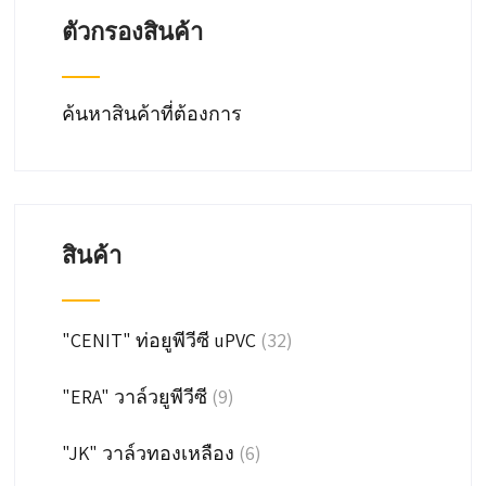
ตัวกรองสินค้า
ค้นหาสินค้าที่ต้องการ
สินค้า
"CENIT" ท่อยูพีวีซี uPVC
(32)
"ERA" วาล์วยูพีวีซี
(9)
"JK" วาล์วทองเหลือง
(6)