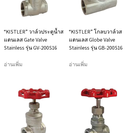
“KISTLER” วาล์วประตูน้ำส
“KISTLER” โกลบวาล์วส
แตนเลส Gate Valve
แตนเลส Globe Valve
Stainless รุ่น GV-200S16
Stainless รุ่น GB-200S16
อ่านเพิ่ม
อ่านเพิ่ม