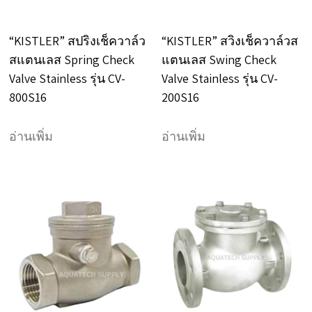
“KISTLER” สปริงเช็ควาล์ว
“KISTLER” สวิงเช็ควาล์วส
สแตนเลส Spring Check
แตนเลส Swing Check
Valve Stainless รุ่น CV-
Valve Stainless รุ่น CV-
800S16
200S16
อ่านเพิ่ม
อ่านเพิ่ม