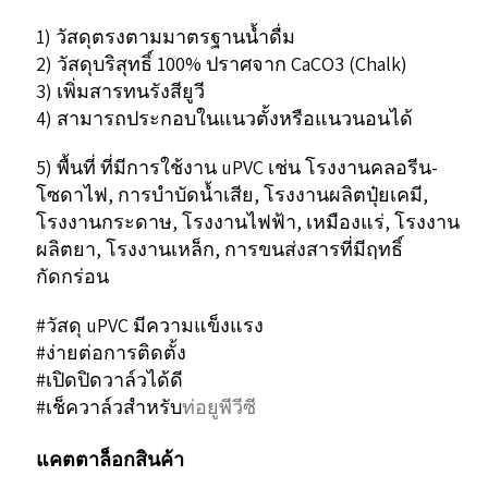
1) วัสดุตรงตามมาตรฐานน้ำดื่ม
2) วัสดุบริสุทธิ์ 100% ปราศจาก CaCO3 (Chalk)
3) เพิ่มสารทนรังสียูวี
4) สามารถประกอบในแนวตั้งหรือแนวนอนได้
5) พื้นที่ ที่มีการใช้งาน uPVC เช่น โรงงานคลอรีน-
โซดาไฟ, การบำบัดน้ำเสีย, โรงงานผลิตปุ๋ยเคมี,
โรงงานกระดาษ, โรงงานไฟฟ้า, เหมืองแร่, โรงงาน
ผลิตยา, โรงงานเหล็ก, การขนส่งสารที่มีฤทธิ์
กัดกร่อน
#วัสดุ uPVC มีความแข็งแรง
#ง่ายต่อการติดตั้ง
#เปิดปิดวาล์วได้ดี
#เช็ควาล์วสำหรับ
ท่อยูพีวีซี
แคตตาล็อกสินค้า