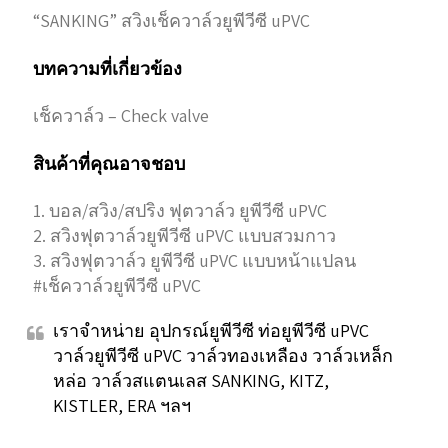
“SANKING” สวิงเช็ควาล์วยูพีวีซี uPVC
บทความที่เกี่ยวข้อง
เช็ควาล์ว – Check valve
สินค้าที่คุณอาจชอบ
1. บอล/สวิง/สปริง ฟุตวาล์ว ยูพีวีซี uPVC
2. สวิงฟุตวาล์วยูพีวีซี uPVC แบบสวมกาว
3. สวิงฟุตวาล์ว ยูพีวีซี uPVC แบบหน้าแปลน
#เช็ควาล์วยูพีวีซี uPVC
เราจำหน่าย อุปกรณ์ยูพีวีซี ท่อยูพีวีซี uPVC
วาล์วยูพีวีซี uPVC วาล์วทองเหลือง วาล์วเหล็ก
หล่อ วาล์วสแตนเลส SANKING, KITZ,
KISTLER, ERA ฯลฯ