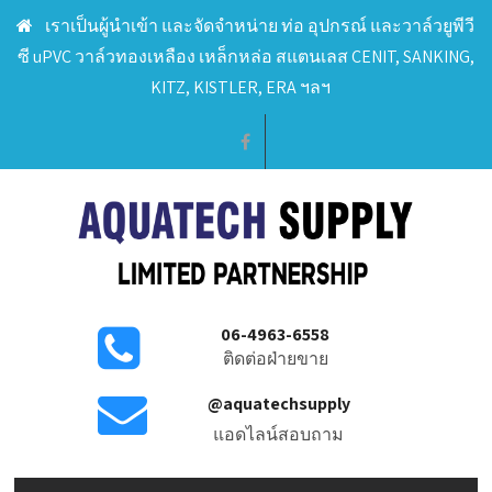
เราเป็นผู้นำเข้า และจัดจำหน่าย ท่อ อุปกรณ์ และวาล์วยูพีวี
ซี uPVC วาล์วทองเหลือง เหล็กหล่อ สแตนเลส CENIT, SANKING,
KITZ, KISTLER, ERA ฯลฯ
06-4963-6558
ติดต่อฝ่ายขาย
@aquatechsupply
แอดไลน์สอบถาม