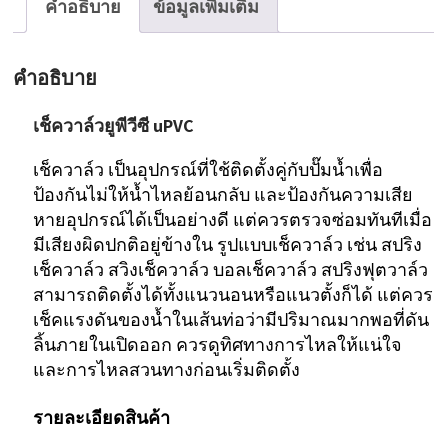
คำอธิบาย
ข้อมูลเพิ่มเติม
วีซี
Swing
คำอธิบาย
Check
Valve
เช็ควาล์วยูพีวีซี uPVC
uPVC
เช็ควาล์ว เป็นอุปกรณ์ที่ใช้ติดตั้งคู่กับปั๊มน้ำเพื่อ
ชิ้น
ป้องกันไม่ให้น้ำไหลย้อนกลับ และป้องกันความเสีย
หายอุปกรณ์ได้เป็นอย่างดี แต่ควรตรวจซ่อมทันทีเมื่อ
มีเสียงผิดปกติอยู่ข้างใน รูปแบบเช็ควาล์ว เช่น สปริง
เช็ควาล์ว สวิงเช็ควาล์ว บอลเช็ควาล์ว สปริงฟุตวาล์ว
สามารถติดตั้งได้ทั้งแนวนอนหรือแนวตั้งก็ได้ แต่ควร
เช็คแรงดันของน้ำในเส้นท่อว่ามีปริมาณมากพอที่ดัน
ลิ้นภายในเปิดออก ควรดูทิศทางการไหลให้แน่ใจ
และการไหลสวนทางก่อนเริ่มติดตั้ง
รายละเอียดสินค้า