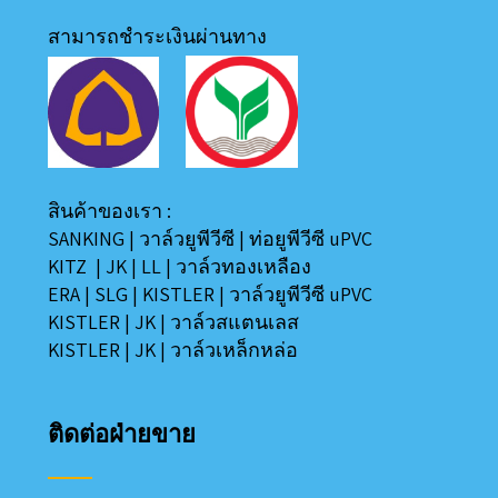
สามารถชำระเงินผ่านทาง
สินค้าของเรา :
SANKING
|
วาล์วยูพีวีซี
|
ท่อยูพีวีซี uPVC
KITZ
|
JK
|
LL
|
วาล์วทองเหลือง
ERA
|
SLG
|
KISTLER
|
วาล์วยูพีวีซี uPVC
KISTLER
|
JK
|
วาล์วสแตนเลส
KISTLER
|
JK
|
วาล์วเหล็กหล่อ
ติดต่อฝ่ายขาย