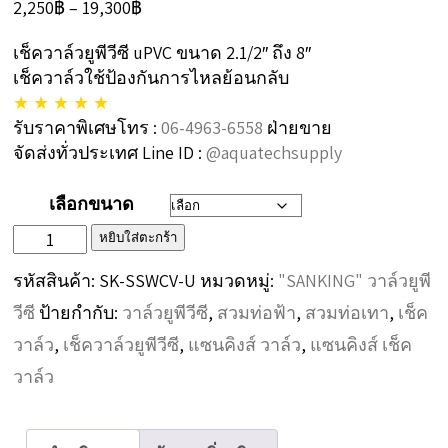
Price
2,250
฿
–
19,300
฿
range:
เช็ควาล์วยูพีวีซี uPVC ขนาด 2.1/2″ ถึง 8″
2,250฿
เช็ควาล์วใช้ป้องกันการไหลย้อนกลับ
through
★ ★ ★ ★ ★
19,300฿
รับราคาพิเศษโทร :
06-4963-6558
ฝ่ายขาย
จัดส่งทั่วประเทศ Line ID :
@aquatechsupply
เลือกขนาด
จำนวน
หยิบใส่ตะกร้า
"SANKING"
รหัสสินค้า:
SK-SSWCV-U
หมวดหมู่:
"SANKING" วาล์วยูพี
สวิง
วีซี
ป้ายกำกับ:
วาล์วยูพีวีซี
,
สวมท่อฟ้า
,
สวมท่อเทา
,
เช็ค
เช็ค
วาล์ว
,
เช็ควาล์วยูพีวีซี
,
แซนคิงส์ วาล์ว
,
แซนคิงส์ เช็ค
วาล์ว
วาล์ว
ยู
พี