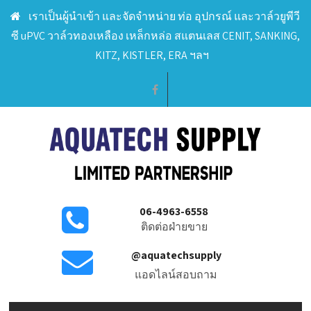
เราเป็นผู้นำเข้า และจัดจำหน่าย ท่อ อุปกรณ์ และวาล์วยูพีวี
ซี uPVC วาล์วทองเหลือง เหล็กหล่อ สแตนเลส CENIT, SANKING,
KITZ, KISTLER, ERA ฯลฯ
06-4963-6558
ติดต่อฝ่ายขาย
@aquatechsupply
แอดไลน์สอบถาม