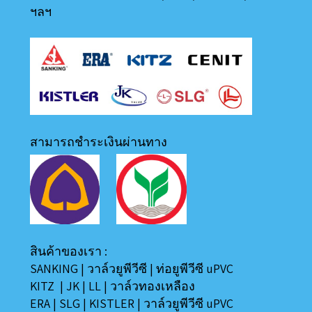
ฯลฯ
สามารถชำระเงินผ่านทาง
สินค้าของเรา :
SANKING
|
วาล์วยูพีวีซี
|
ท่อยูพีวีซี uPVC
KITZ
|
JK
|
LL
|
วาล์วทองเหลือง
ERA
|
SLG
|
KISTLER
|
วาล์วยูพีวีซี uPVC