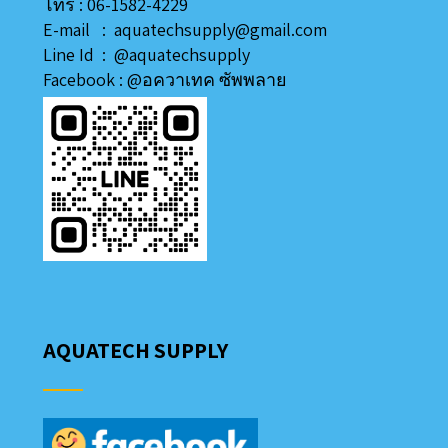
โทร : 06-1582-4229
E-mail : aquatechsupply@gmail.com
Line
Id
:
@aquatechsupply
Facebook :
@อควาเทค ซัพพลาย
AQUATECH SUPPLY