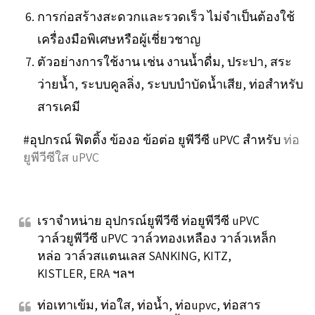
การก่อสร้างสะดวกและรวดเร็ว ไม่จำเป็นต้องใช้
เครื่องมือพิเศษหรือผู้เชี่ยวชาญ
ตัวอย่างการใช้งาน เช่น งานน้ำดื่ม, ประปา, สระ
ว่ายน้ำ, ระบบคูลลิ่ง, ระบบบำบัดน้ำเสีย, ท่อสำหรับ
สารเคมี
#อุปกรณ์ ฟิตติ้ง ข้องอ ข้อต่อ ยูพีวีซี uPVC สำหรับ
ท่อ
ยูพีวีซีใส uPVC
เราจำหน่าย อุปกรณ์ยูพีวีซี ท่อยูพีวีซี uPVC
วาล์วยูพีวีซี uPVC วาล์วทองเหลือง วาล์วเหล็ก
หล่อ วาล์วสแตนเลส SANKING, KITZ,
KISTLER, ERA ฯลฯ
ท่อเทาเข้ม, ท่อใส, ท่อน้ำ, ท่อupvc, ท่อสาร