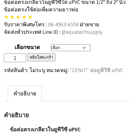
ข้อต่อตรงเกลียวในยูพีวีซีใส uPVC ขนาด 1/2″ ถึง 2″ นิ้ว
300฿
ข้อต่อตรงใช้ต่อเพิ่มความยาวท่อ
through
★ ★ ★ ★ ★
1,200฿
รับราคาพิเศษโทร :
06-4963-6558
ฝ่ายขาย
จัดส่งทั่วประเทศ Line ID :
@aquatechsupply
เลือกขนาด
จำนวน
หยิบใส่ตะกร้า
“CENIT”
รหัสสินค้า:
ไม่ระบุ
หมวดหมู่:
"CENIT" ท่อยูพีวีซี uPVC
ข้อ
ต่อ
คำอธิบาย
ตรง
เกลียว
คำอธิบาย
ใน
ใส
ข้อต่อตรงเกลียวในยูพีวีซี uPVC