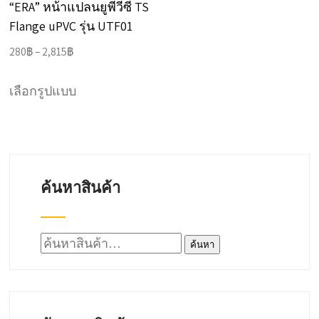
“ERA” หน้าแปลนยูพีวีซี TS
Flange uPVC รุ่น UTF01
Price
280
฿
–
2,815
฿
range:
This
280฿
เลือกรูปแบบ
product
through
has
2,815฿
multiple
variants.
ค้นหาสินค้า
The
options
may
ค้นหา:
ค้นหา
be
chosen
on