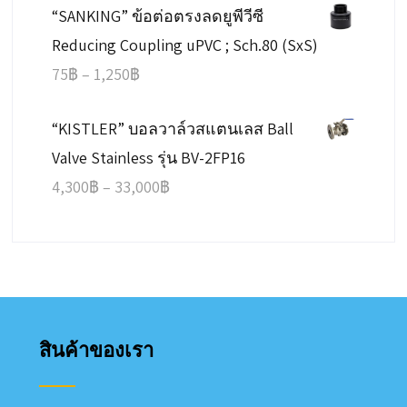
“SANKING” ข้อต่อตรงลดยูพีวีซี
30฿
Reducing Coupling uPVC ; Sch.80 (SxS)
through
Price
75
฿
–
1,250
฿
5,800฿
range:
“KISTLER” บอลวาล์วสแตนเลส Ball
75฿
Valve Stainless รุ่น BV-2FP16
through
Price
4,300
฿
–
33,000
฿
1,250฿
range:
4,300฿
through
33,000฿
สินค้าของเรา