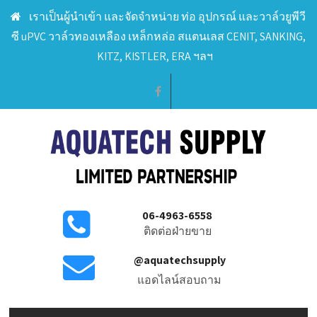
เราเป็นผู้นำเข้า และจัดจำหน่าย ท่อ อุปกรณ์ และวาล์วยูพีวี
ซี uPVC วาล์วทองเหลือง เหล็กหล่อ สแตนเลส CENIT, SANKING,
KITZ, KISTLER, ERA ฯลฯ
06-4963-6558
ติดต่อฝ่ายขาย
@aquatechsupply
แอดไลน์สอบถาม