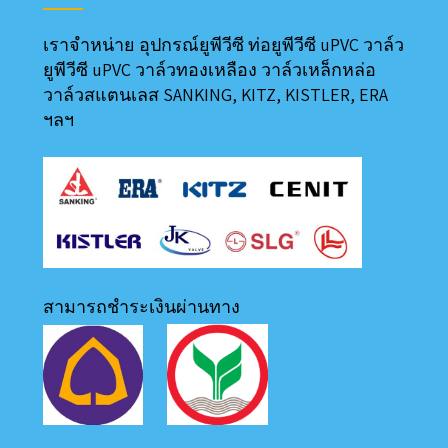
เราจำหน่าย อุปกรณ์ยูพีวีซี ท่อยูพีวีซี uPVC วาล์ว
ยูพีวีซี uPVC วาล์วทองเหลือง วาล์วเหล็กหล่อ
วาล์วสแตนเลส SANKING, KITZ, KISTLER, ERA
ฯลฯ
สามารถชำระเงินผ่านทาง