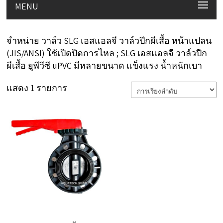
MENU
จำหน่าย วาล์ว SLG เอสแอลจี วาล์วปีกผีเสื้อ หน้าแปลน
(JIS/ANSI) ใช้เปิดปิดการไหล ; SLG เอสแอลจี วาล์วปีก
ผีเสื้อ ยูพีวีซี uPVC มีหลายขนาด แข็งแรง น้ำหนักเบา
แสดง 1 รายการ