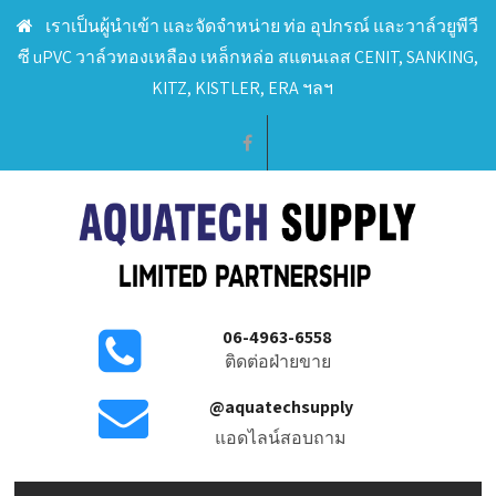
เราเป็นผู้นำเข้า และจัดจำหน่าย ท่อ อุปกรณ์ และวาล์วยูพีวี
ซี uPVC วาล์วทองเหลือง เหล็กหล่อ สแตนเลส CENIT, SANKING,
KITZ, KISTLER, ERA ฯลฯ
06-4963-6558
ติดต่อฝ่ายขาย
@aquatechsupply
แอดไลน์สอบถาม