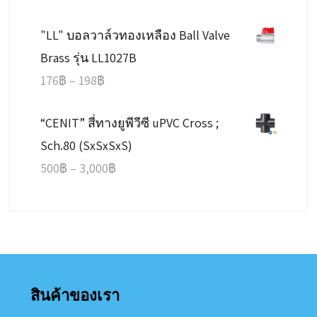
range:
"LL" บอลวาล์วทองเหลือง Ball Valve
1,200฿
Brass รุ่น LL1027B
through
Price
176
฿
–
198
฿
7,300฿
range:
“CENIT” สี่ทางยูพีวีซี uPVC Cross ;
176฿
Sch.80 (SxSxSxS)
through
Price
500
฿
–
3,000
฿
198฿
range:
500฿
through
3,000฿
สินค้าของเรา