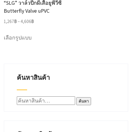
“SLG” วาล์วปีกผีเสื้อยูพีวีซี
Butterfly Valve uPVC
Price
1,267
฿
–
4,606
฿
range:
This
1,267฿
เลือกรูปแบบ
product
through
has
4,606฿
multiple
variants.
ค้นหาสินค้า
The
options
may
ค้นหา:
ค้นหา
be
chosen
on