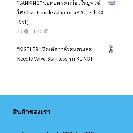
“SANKING” ข้อต่อตรงเกลียวในยูพีวีซี
48฿
ใส Clear Female Adaptor uPVC ; Sch.40
through
(SxT)
600฿
Price
300
฿
–
1,400
฿
range:
“KISTLER” นีดเดิลวาล์วสแตนเลส
300฿
Needle Valve Stainless รุ่น KL-ND1
through
1,400฿
สินค้าของเรา