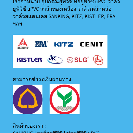
เราจำหน่าย อุปกรณ์ยูพีวีซี ท่อยูพีวีซี uPVC วาล์ว
ยูพีวีซี uPVC วาล์วทองเหลือง วาล์วเหล็กหล่อ
วาล์วสแตนเลส SANKING, KITZ, KISTLER, ERA
ฯลฯ
สามารถชำระเงินผ่านทาง
สินค้าของเรา :