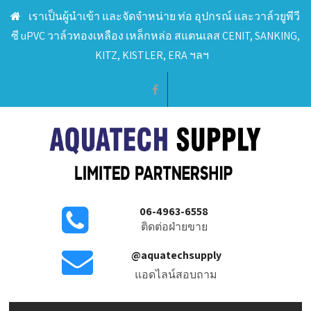
เราเป็นผู้นำเข้า และจัดจำหน่าย ท่อ อุปกรณ์ และวาล์วยูพีวี
ซี uPVC วาล์วทองเหลือง เหล็กหล่อ สแตนเลส CENIT, SANKING,
KITZ, KISTLER, ERA ฯลฯ
06-4963-6558
ติดต่อฝ่ายขาย
@aquatechsupply
แอดไลน์สอบถาม