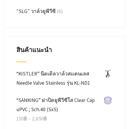
"SLG" วาล์วยูพีวีซี
(6)
สินค้าแนะนำ
“KISTLER” นีดเดิลวาล์วสแตนเลส
Needle Valve Stainless รุ่น KL-ND1
“SANKING” ฝาปิดยูพีวีซีใส Clear Cap
uPVC ; Sch.40 (SxS)
Price
150
฿
–
2,650
฿
range: