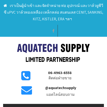
เราเป็นผู้นำเข้า และจัดจำหน่าย ท่อ อุปกรณ์ และวาล์วยูพีวี
ซี uPVC วาล์วทองเหลือง เหล็กหล่อ สแตนเลส CENIT, SANKING,
KITZ, KISTLER, ERA ฯลฯ
06-4963-6558
ติดต่อฝ่ายขาย
@aquatechsupply
แอดไลน์สอบถาม