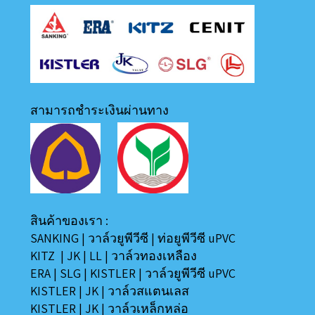
สามารถชำระเงินผ่านทาง
สินค้าของเรา :
SANKING
|
วาล์วยูพีวีซี
|
ท่อยูพีวีซี uPVC
KITZ
|
JK
|
LL
|
วาล์วทองเหลือง
ERA
|
SLG
|
KISTLER
|
วาล์วยูพีวีซี uPVC
KISTLER
|
JK
|
วาล์วสแตนเลส
KISTLER
|
JK
|
วาล์วเหล็กหล่อ