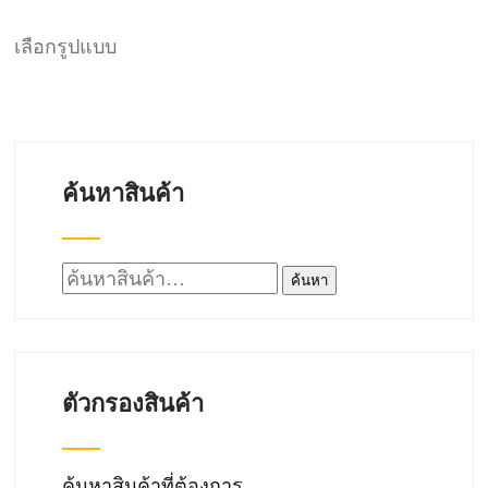
page
range:
This
50฿
เลือกรูปแบบ
product
through
has
1,050฿
multiple
variants.
ค้นหาสินค้า
The
options
may
ค้นหา:
ค้นหา
be
chosen
on
ตัวกรองสินค้า
the
product
page
ค้นหาสินค้าที่ต้องการ