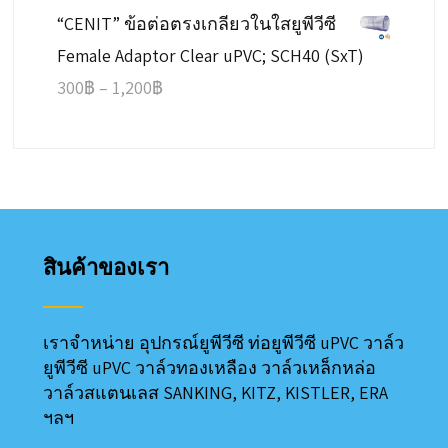
“CENIT” ข้อต่อตรงเกลียวในใสยูพีวีซี
150฿
Female Adaptor Clear uPVC; SCH40 (SxT)
through
Price
300
฿
–
1,200
฿
2,650฿
range:
300฿
through
1,200฿
สินค้าของเรา
เราจำหน่าย อุปกรณ์ยูพีวีซี ท่อยูพีวีซี uPVC วาล์ว
ยูพีวีซี uPVC วาล์วทองเหลือง วาล์วเหล็กหล่อ
วาล์วสแตนเลส SANKING, KITZ, KISTLER, ERA
ฯลฯ