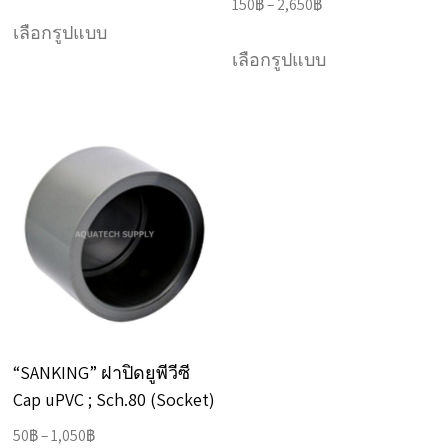
range:
Price
150
฿
–
2,650
฿
This
50฿
range:
เลือกรูปแบบ
This
product
through
150฿
เลือกรูปแบบ
product
has
3,600฿
through
has
multiple
2,650฿
multiple
variants.
variants.
The
The
options
options
may
may
be
be
chosen
chosen
on
on
the
“SANKING” ฝาปิดยูพีวีซี
the
product
Cap uPVC ; Sch.80 (Socket)
product
page
Price
50
฿
–
1,050
฿