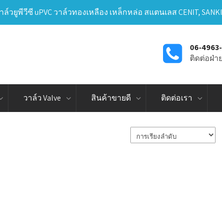
าล์วยูพีวีซี uPVC วาล์วทองเหลือง เหล็กหล่อ สแตนเลส CENIT, SANK
06-4963
ติดต่อฝ่
วาล์ว Valve
สินค้าขายดี
ติดต่อเรา