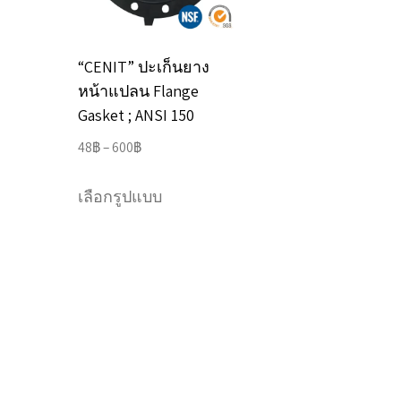
“CENIT” ปะเก็นยาง
หน้าแปลน Flange
Gasket ; ANSI 150
Price
48
฿
–
600
฿
range:
This
48฿
เลือกรูปแบบ
product
through
has
600฿
multiple
variants.
The
options
may