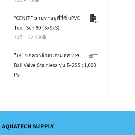
range:
“CENIT” สามทางยูพีวีซี uPVC
70฿
Tee ; Sch.80 (SxSxS)
through
Price
70
฿
–
22,500
฿
750฿
range:
"JK" บอลวาล์วสแตนเลส 2 PC
70฿
Ball Valve Stainless รุ่น B-2SS ; 1,000
through
Psi
22,500฿
AQUATECH SUPPLY