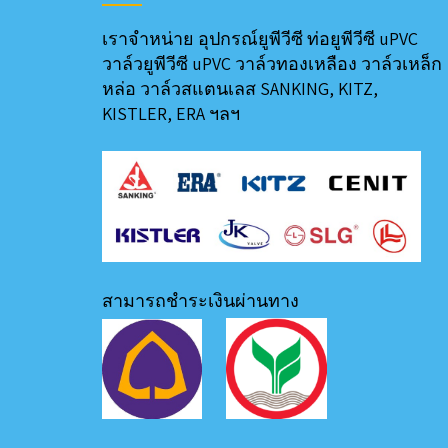
เราจำหน่าย อุปกรณ์ยูพีวีซี ท่อยูพีวีซี uPVC
วาล์วยูพีวีซี uPVC วาล์วทองเหลือง วาล์วเหล็ก
หล่อ วาล์วสแตนเลส SANKING, KITZ,
KISTLER, ERA ฯลฯ
สามารถชำระเงินผ่านทาง