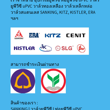
ยูพีวีซี uPVC วาล์วทองเหลือง วาล์วเหล็กหล่อ
วาล์วสแตนเลส SANKING, KITZ, KISTLER, ERA
ฯลฯ
สามารถชำระเงินผ่านทาง
สินค้าของเรา :
SANKING
|
วาล์วยูพีวีซี
|
ท่อยูพีวีซี uPVC