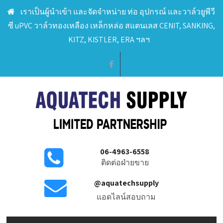
เราเป็นผู้นำเข้า และจัดจำหน่าย ท่อ อุปกรณ์ และวาล์วยูพีวี
ซี uPVC วาล์วทองเหลือง เหล็กหล่อ สแตนเลส CENIT, SANKING,
KITZ, KISTLER, ERA ฯลฯ
06-4963-6558
ติดต่อฝ่ายขาย
@aquatechsupply
แอดไลน์สอบถาม