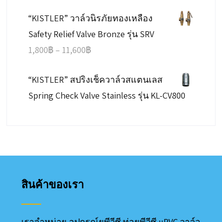
range:
“KISTLER” วาล์วนิรภัยทองเหลือง
390฿
Safety Relief Valve Bronze รุ่น SRV
through
Price
1,800
฿
–
11,600
฿
4,830฿
range:
“KISTLER” สปริงเช็ควาล์วสแตนเลส
1,800฿
Spring Check Valve Stainless รุ่น KL-CV800
through
11,600฿
สินค้าของเรา
เราจำหน่าย อุปกรณ์ยูพีวีซี ท่อยูพีวีซี uPVC วาล์ว