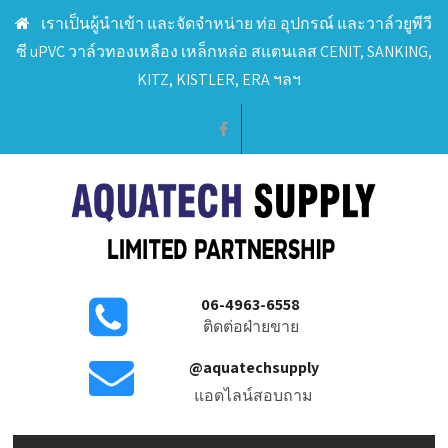
เราเป็นผู้นำเข้า และจัดจำหน่าย ท่อ อุปกรณ์ และวาล์วยูพีวี
ซี uPVC วาล์วทองเหลือง เหล็กหล่อ สแตนเลส CENIT, SANKING,
KITZ, KISTLER, ERA ฯลฯ
06-4963-6558
ติดต่อฝ่ายขาย
@aquatechsupply
แอดไลน์สอบถาม