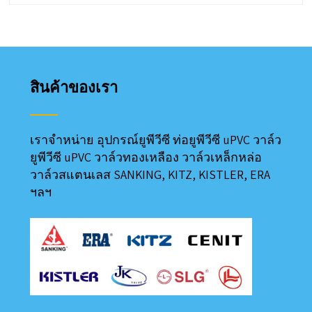
48฿
through
600฿
สินค้าของเรา
เราจำหน่าย อุปกรณ์ยูพีวีซี ท่อยูพีวีซี uPVC วาล์ว
ยูพีวีซี uPVC วาล์วทองเหลือง วาล์วเหล็กหล่อ
วาล์วสแตนเลส SANKING, KITZ, KISTLER, ERA
ฯลฯ