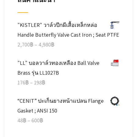
"KISTLER" วาล์วปีกผีเสื้อเหล็กหล่อ
Handle Butterfly Valve Cast Iron ; Seat PTFE
Price
2,700
฿
–
4,980
฿
range:
"LL" บอลวาล์วทองเหลือง Ball Valve
2,700฿
Brass รุ่น LL1027B
through
Price
176
฿
–
198
฿
4,980฿
range:
“CENIT” ปะเก็นยางหน้าแปลน Flange
176฿
Gasket ; ANSI 150
through
Price
48
฿
–
600
฿
198฿
range: