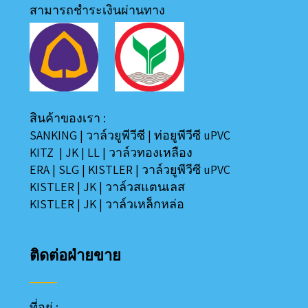
สามารถชำระเงินผ่านทาง
สินค้าของเรา :
SANKING
|
วาล์วยูพีวีซี
|
ท่อยูพีวีซี uPVC
KITZ
|
JK
|
LL
|
วาล์วทองเหลือง
ERA
|
SLG
|
KISTLER
|
วาล์วยูพีวีซี uPVC
KISTLER
|
JK
|
วาล์วสแตนเลส
KISTLER
|
JK
|
วาล์วเหล็กหล่อ
ติดต่อฝ่ายขาย
ที่อยู่ :