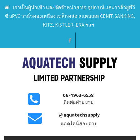
เราเป็นผู้นำเข้า และจัดจำหน่าย ท่อ อุปกรณ์ และวาล์วยูพีวี
ซี uPVC วาล์วทองเหลือง เหล็กหล่อ สแตนเลส CENIT, SANKING,
KITZ, KISTLER, ERA ฯลฯ
06-4963-6558
ติดต่อฝ่ายขาย
@aquatechsupply
แอดไลน์สอบถาม