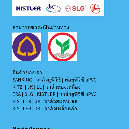
สามารถชำระเงินผ่านทาง
สินค้าของเรา :
SANKING
|
วาล์วยูพีวีซี
|
ท่อยูพีวีซี uPVC
KITZ
|
JK
|
LL
|
วาล์วทองเหลือง
ERA
|
SLG
|
KISTLER
|
วาล์วยูพีวีซี uPVC
KISTLER
|
JK
|
วาล์วสแตนเลส
KISTLER
|
JK
|
วาล์วเหล็กหล่อ