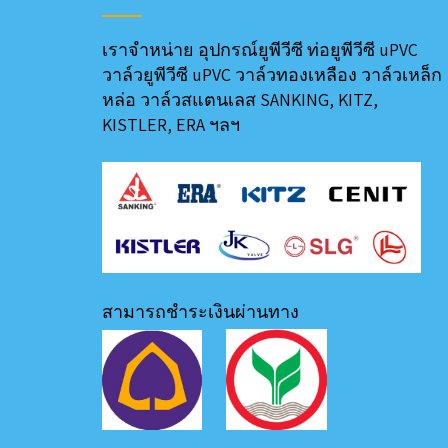
เราจำหน่าย อุปกรณ์ยูพีวีซี ท่อยูพีวีซี uPVC
วาล์วยูพีวีซี uPVC วาล์วทองเหลือง วาล์วเหล็ก
หล่อ วาล์วสแตนเลส SANKING, KITZ,
KISTLER, ERA ฯลฯ
สามารถชำระเงินผ่านทาง